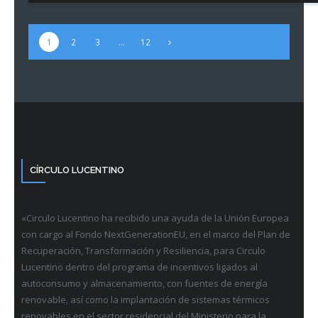
1
2
3
…
12
CÍRCULO LUCENTINO
«Circulo Lucentino ha recibido una ayuda de la Unión Europea
con cargo al Fondo NextGenerationEU, en el marco del Plan de
Recuperación, Transformación y Resiliencia, para Circulo
Lucentino dentro del programa de incentivos ligados al
autoconsumo y almacenamiento, con fuentes de energía
renovable, así como la implantación de sistemas térmicos
renovables en el sector residencial del Ministerio para la