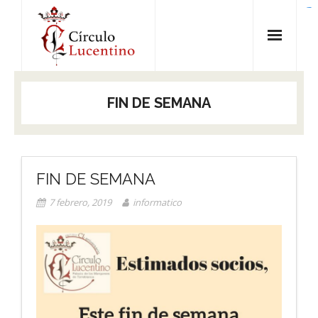
link gacor
bento4d
bento4d
slot gacor
link slot
slot resmi
slot resmi
situs toto
situs toto
situs slot
Inicio
FIN DE SEMANA
Noticias
Imágenes
FIN DE SEMANA
Mapa
7 febrero, 2019
informatico
Visita virtual
Alta Socio
Reserva Sala
Contacto